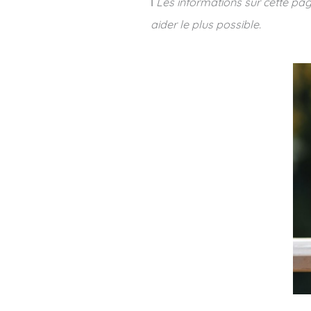
ℹ️
Les informations sur cette pag
aider le plus possible.