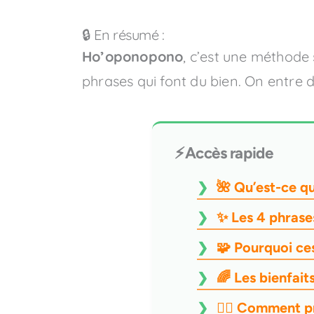
🔒 En résumé :
Ho’oponopono
, c’est une méthode
phrases qui font du bien. On entre 
⚡Accès rapide
🌺 Qu’est-ce 
✨ Les 4 phrase
🧩 Pourquoi ce
🌈 Les bienfait
🧘‍♂️ Comment 