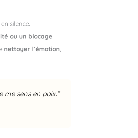
 en silence.
lité ou un blocage
.
de
nettoyer l’émotion
,
je me sens en paix.”