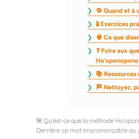
🔁 Quand et à 
🧪 Exercices pr
🧠 Ce que dise
❓ Foire aux que
Ho’oponopono
📚 Ressources
🏁 Nettoyez, p
🌺 Qu’est-ce que la méthode Ho’opo
Derrière ce mot imprononçable au 