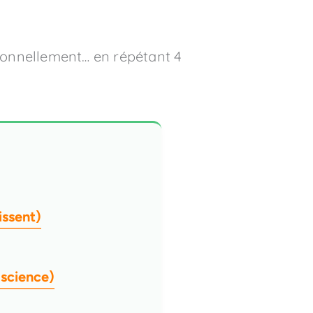
tionnellement… en répétant 4
issent)
 science)