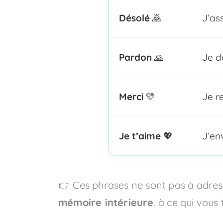
Désolé
🙇
J’as
Pardon
🙏
Je d
Merci
💛
Je r
Je t’aime
💖
J’en
👉 Ces phrases ne sont pas à adress
mémoire intérieure
, à ce qui vou