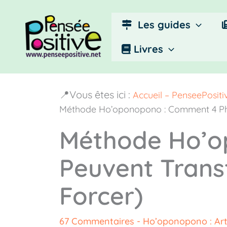
Aller
au
Les guides
contenu
Livres
📍Vous êtes ici :
Accueil – PenseePosit
Méthode Ho’oponopono : Comment 4 Phr
Méthode Ho’o
Peuvent Trans
Forcer)
67 Commentaires
-
Ho’oponopono : Arti