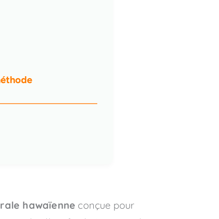
 méthode
trale hawaïenne
conçue pour