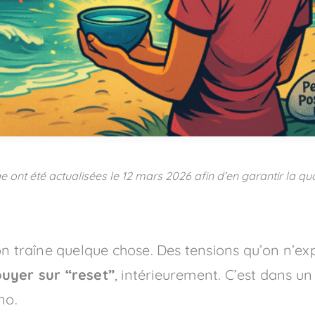
e ont été actualisées le
12 mars 2026
afin d’en garantir la qua
on traîne quelque chose. Des tensions qu’on n’exp
uyer sur “reset”
, intérieurement. C’est dans u
no.