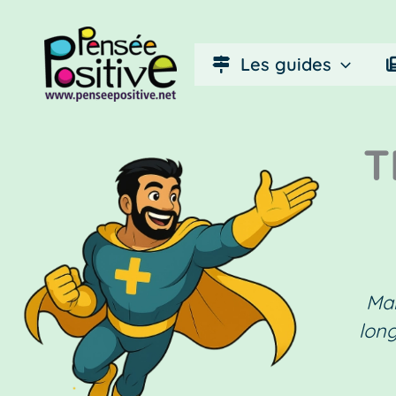
Aller
au
Les guides
contenu
T
Mar
long