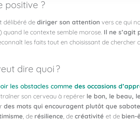
 positive ?
art délibéré de
diriger son attention
vers ce qui
no
t) quand le
contexte semble morose.
Il ne s’agit 
connaît les faits tout en choisissant de chercher
d
ut dire quoi ?
voir les obstacles comme
des occasions d’appr
ntraîner son cerveau à repérer
le bon, le beau, l
er
des mots qui encouragent plutôt que sabote
timisme
, de
résilience
, de
créativité
et de
bien‑ê