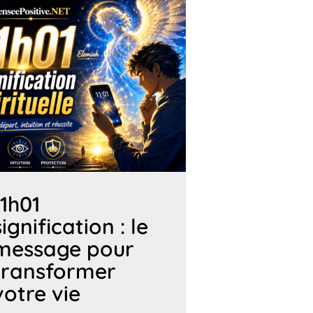
11h01
signification : le
message pour
transformer
votre vie