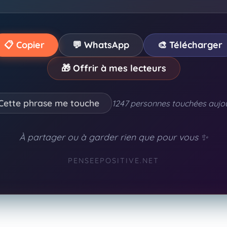
📋 Copier
💬 WhatsApp
🎨 Télécharger
🎁 Offrir à mes lecteurs
Cette phrase me touche
1247 personnes touchées aujou
À partager ou à garder rien que pour vous ✨
PENSEEPOSITIVE.NET