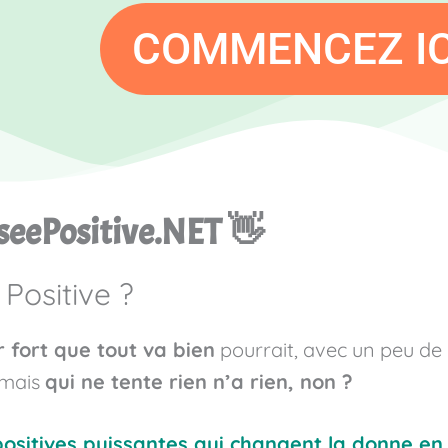
COMMENCEZ ICI
seePositive.NET 👋
Positive ?
 fort que tout va bien
pourrait, avec un peu de
 mais
qui ne tente rien n’a rien, non ?
ositives puissantes qui changent la donne en