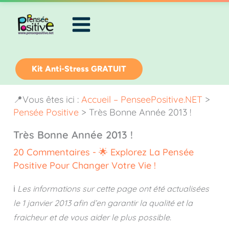
Aller
au
contenu
Kit Anti-Stress GRATUIT
📍Vous êtes ici :
Accueil – PenseePositive.NET
>
Pensée Positive
>
Très Bonne Année 2013 !
Très Bonne Année 2013 !
20 Commentaires
-
🌟 Explorez La Pensée
Positive Pour Changer Votre Vie !
ℹ️
Les informations sur cette page ont été actualisées
le
1 janvier 2013
afin d’en garantir la qualité et la
fraicheur et de vous aider le plus possible.