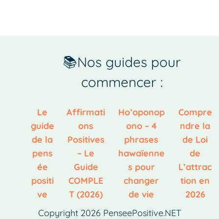
📚Nos guides pour
commencer :
Le
Affirmati
Ho’oponop
Compre
guide
ons
ono – 4
ndre la
de la
Positives
phrases
de Loi
pens
– Le
hawaïenne
de
ée
Guide
s pour
L’attrac
positi
COMPLE
changer
tion en
ve
T (2026)
de vie
2026
Copyright 2026 PenseePositive.NET