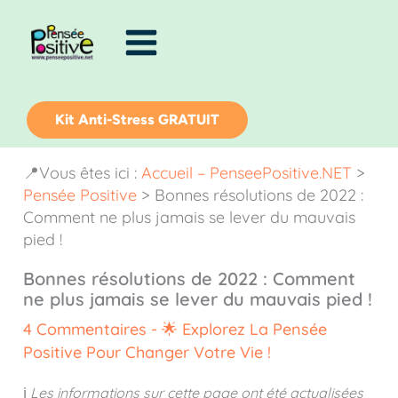
Aller
au
contenu
Kit Anti-Stress GRATUIT
📍Vous êtes ici :
Accueil – PenseePositive.NET
>
Pensée Positive
>
Bonnes résolutions de 2022 :
Comment ne plus jamais se lever du mauvais
pied !
Bonnes résolutions de 2022 : Comment
ne plus jamais se lever du mauvais pied !
4 Commentaires
-
🌟 Explorez La Pensée
Positive Pour Changer Votre Vie !
ℹ️
Les informations sur cette page ont été actualisées