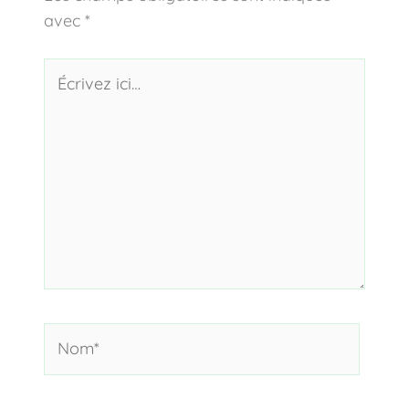
avec
*
Écrivez
ici…
Nom*