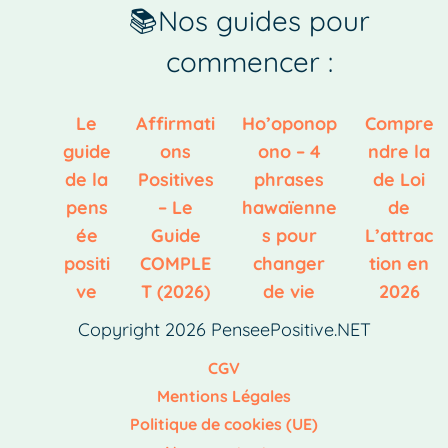
📚Nos guides pour
commencer :
Le
Affirmati
Ho’oponop
Compre
guide
ons
ono – 4
ndre la
de la
Positives
phrases
de Loi
pens
– Le
hawaïenne
de
ée
Guide
s pour
L’attrac
positi
COMPLE
changer
tion en
ve
T (2026)
de vie
2026
Copyright 2026 PenseePositive.NET
CGV
Mentions Légales
Politique de cookies (UE)