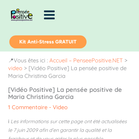
Aller
au
contenu
Kit Anti-Stress GRATUIT
📍Vous êtes ici :
Accueil – PenseePositive.NET
>
video
>
[Vidéo Positive] La pensée positive de
Maria Christina Garcia
[Vidéo Positive] La pensée positive de
Maria Christina Garcia
1 Commentaire
-
Video
ℹ️
Les informations sur cette page ont été actualisées
le
7 juin 2009
afin d’en garantir la qualité et la
fraicheur et de vous aider le plus possible.