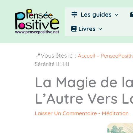
Aller
au
Les guides
contenu
Livres
📍Vous êtes ici :
Accueil – PenseePosit
Sérénité 🧘‍♂️🚶‍♀️
La Magie de la
L’Autre Vers La S
Laisser Un Commentaire
-
Méditation