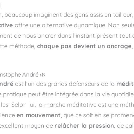
️
 beaucoup imaginent des gens assis en tailleur,
tive
offre une alternative dynamique. Non seul
ent de nous ancrer dans l’instant présent tout 
ette méthode,
chaque pas devient un ancrage
ristophe André 🌿
André
est l’un des grands défenseurs de la
médit
 pratique peut être intégrée dans la vie quotidi
es. Selon lui, la marche méditative est une métho
cience
en mouvement
, que ce soit en se prome
n excellent moyen de
relâcher la pression
, de ca