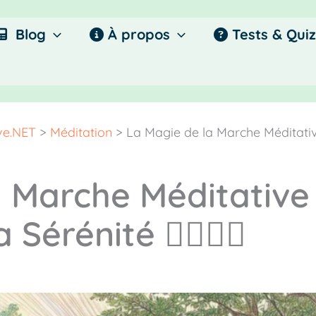
Blog
À propos
Tests & Quiz
ive.NET
>
Méditation
>
La Magie de la Marche Méditativ
 Marche Méditative 
érénité 🧘‍♂️🚶‍♀️