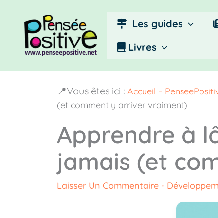
Aller
au
Les guides
contenu
Livres
📍Vous êtes ici :
Accueil – PenseePosit
(et comment y arriver vraiment)
Apprendre à lâ
jamais (et co
Laisser Un Commentaire
-
Développem