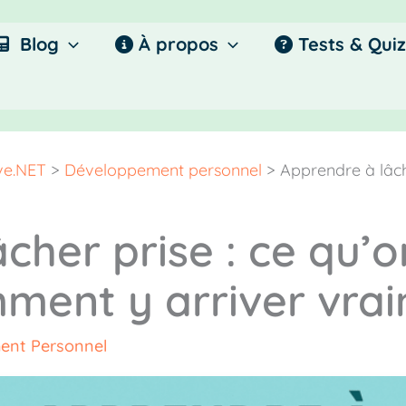
Blog
À propos
Tests & Quiz
ive.NET
>
Développement personnel
>
Apprendre à lâch
cher prise : ce qu’o
mment y arriver vra
ent Personnel