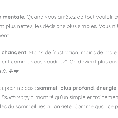
té mentale
. Quand vous arrêtez de tout vouloir c
t plus nettes, les décisions plus simples. Vous n’
ment.
s changent
. Moins de frustration, moins de malen
oient comme vous voudriez”. On devient plus ouver
té. 💬❤️
 soupçonne pas :
sommeil plus profond
,
énergie
n Psychology
a montré qu’un simple entraînement
les du sommeil liés à l’anxiété. Comme quoi, ce pe