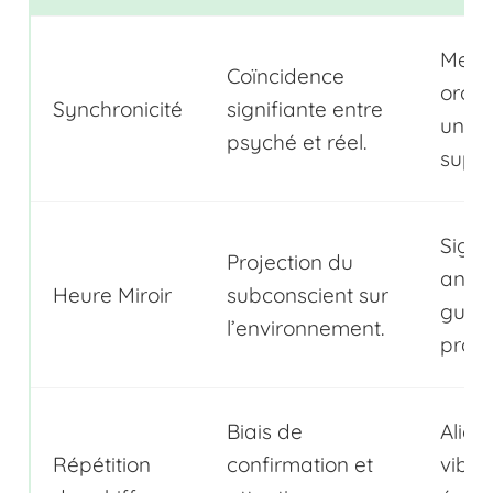
Mess
Coïncidence
orche
Synchronicité
signifiante entre
une f
psyché et réel.
supér
Sign
Projection du
angé
Heure Miroir
subconscient sur
guida
l’environnement.
prote
Biais de
Alig
Répétition
confirmation et
vibra