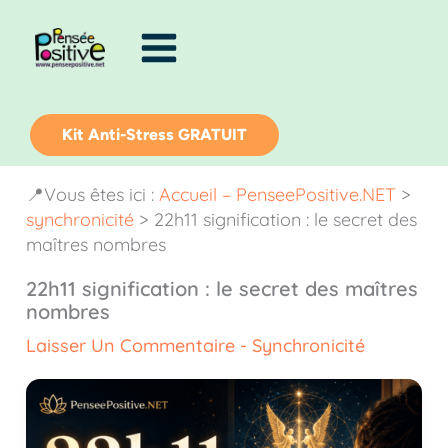
Aller
au
contenu
Kit Anti-Stress GRATUIT
📍Vous êtes ici :
Accueil – PenseePositive.NET
>
synchronicité
>
22h11 signification : le secret des
maîtres nombres
22h11 signification : le secret des maîtres
nombres
Laisser Un Commentaire
-
Synchronicité