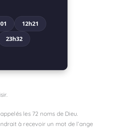
01
12h21
23h32
ir.
 appelés les 72 noms de Dieu.
ndrait à recevoir un mot de l’ange