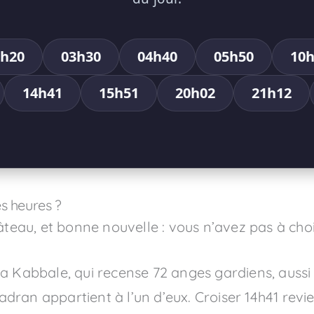
2h20
03h30
04h40
05h50
10h
14h41
15h51
20h02
21h12
s heures ?
âteau, et bonne nouvelle : vous n’avez pas à chois
la Kabbale, qui recense 72 anges gardiens, aussi
ran appartient à l’un d’eux. Croiser 14h41 revie