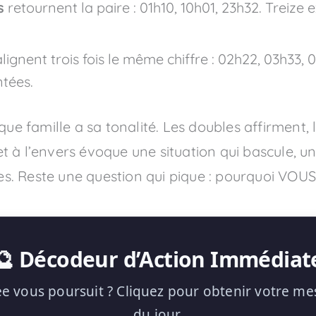
s
retournent la paire : 01h10, 10h01, 23h32. Treize 
lignent trois fois le même chiffre : 02h22, 03h33, 
tées.
ue famille a sa tonalité. Les doubles affirment, l
flet à l’envers évoque une situation qui bascule, 
utres. Reste une question qui pique : pourquoi V
🔮 Décodeur d’Action Immédiat
e vous poursuit ? Cliquez pour obtenir votre me
du jour.