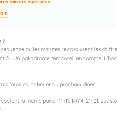
res miroirs inversées
loin
e ?
séquence où les minutes reproduisent les chiffres
vient 51. Un palindrome temporel, en somme. L’ho
is familles, et briller au prochain dîner :
épètent la même paire : 11h11, 14h14, 21h21. Les st
.