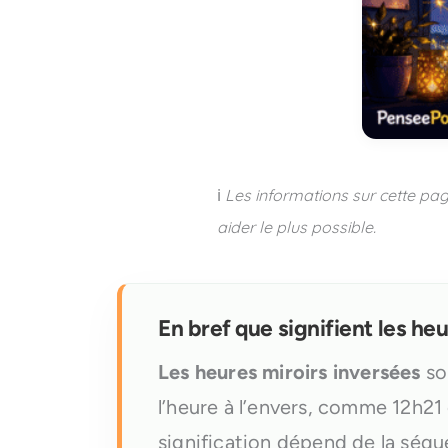
ℹ️
Les informations sur cette pag
aider le plus possible.
En bref que signifient les he
Les heures miroirs inversées
so
l’heure à l’envers, comme 12h21 
signification dépend de la séqu