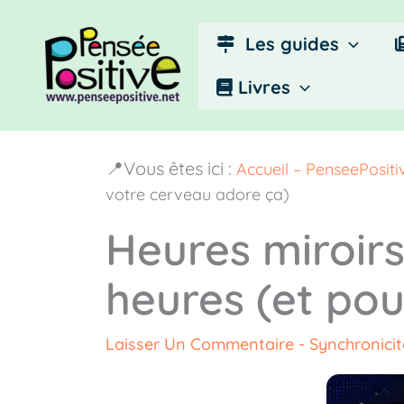
Aller
au
Les guides
contenu
Livres
📍Vous êtes ici :
Accueil – PenseePosit
votre cerveau adore ça)
Heures miroirs 
heures (et po
Laisser Un Commentaire
-
Synchronicit