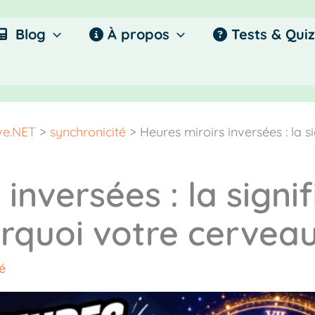
Blog
À propos
Tests & Quiz
ive.NET
>
synchronicité
>
Heures miroirs inversées : la s
inversées : la signif
urquoi votre cervea
é