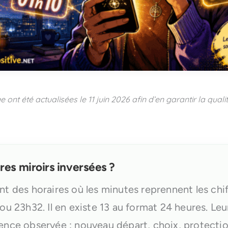
e ont été actualisées le
11 juin 2026
afin d’en garantir la quali
ures miroirs inversées ?
nt des horaires où les minutes reprennent les chi
ou 23h32. Il en existe 13 au format 24 heures. Leu
ence observée : nouveau départ, choix, protectio