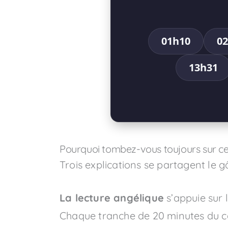
01h10
0
13h31
Pourquoi tombez-vous toujours sur ce
Trois explications se partagent le g
La lecture angélique
s’appuie sur 
Chaque tranche de 20 minutes du cad