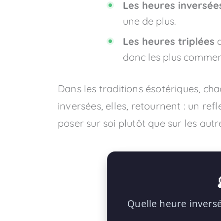
Les heures inversée
une de plus.
Les heures triplées
a
donc les plus commen
Dans les traditions ésotériques, chaq
inversées, elles, retournent : un re
poser sur soi plutôt que sur les a
Quelle heure inversé