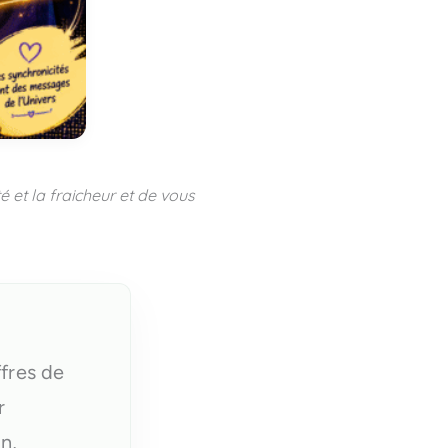
té et la fraicheur et de vous
ffres de
r
n,