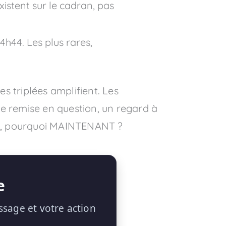
existent sur le cadran, pas
04h44. Les plus rares,
es triplées amplifient. Les
une remise en question, un regard à
OUS, pourquoi MAINTENANT ?
e
ssage et votre action