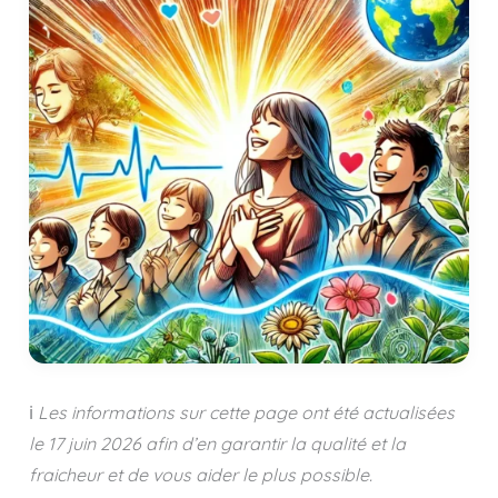
ℹ️
Les informations sur cette page ont été actualisées
le
17 juin 2026
afin d’en garantir la qualité et la
fraicheur et de vous aider le plus possible.