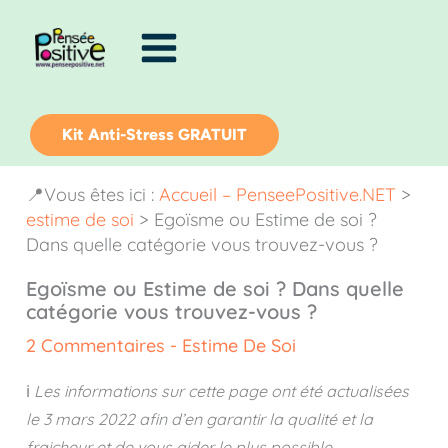
Aller
au
contenu
Kit Anti-Stress GRATUIT
📍Vous êtes ici :
Accueil – PenseePositive.NET
>
estime de soi
>
Egoïsme ou Estime de soi ?
Dans quelle catégorie vous trouvez-vous ?
Egoïsme ou Estime de soi ? Dans quelle
catégorie vous trouvez-vous ?
2 Commentaires
-
Estime De Soi
ℹ️
Les informations sur cette page ont été actualisées
le
3 mars 2022
afin d’en garantir la qualité et la
fraicheur et de vous aider le plus possible.