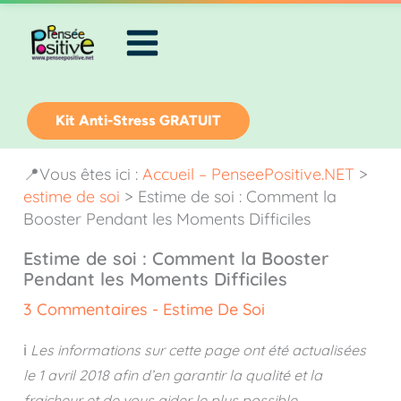
Aller
au
contenu
Kit Anti-Stress GRATUIT
📍Vous êtes ici :
Accueil – PenseePositive.NET
>
estime de soi
>
Estime de soi : Comment la
Booster Pendant les Moments Difficiles
Estime de soi : Comment la Booster
Pendant les Moments Difficiles
3 Commentaires
-
Estime De Soi
ℹ️
Les informations sur cette page ont été actualisées
le
1 avril 2018
afin d’en garantir la qualité et la
fraicheur et de vous aider le plus possible.