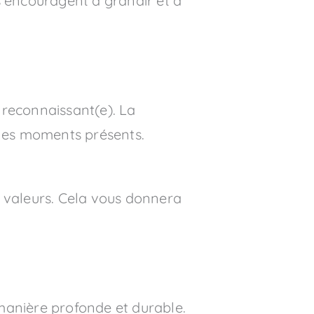
s encouragent à grandir et à
 reconnaissant(e). La
r les moments présents.
os valeurs. Cela vous donnera
 manière profonde et durable.