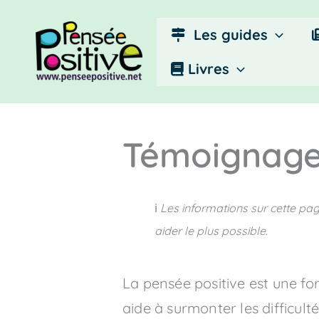
Aller
au
Les guides
contenu
Livres
Témoignag
ℹ️
Les informations sur cette pag
aider le plus possible.
La pensée positive est une for
aide à surmonter les difficult