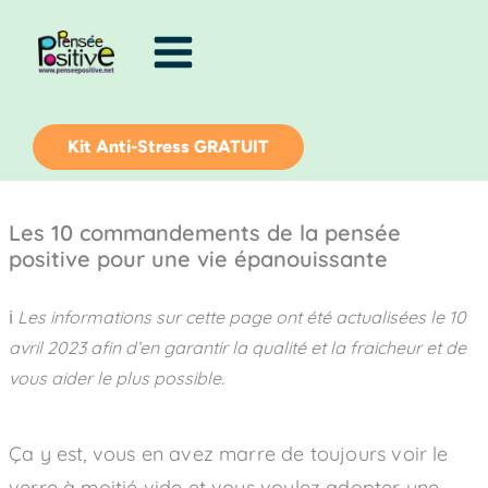
Aller
au
contenu
Kit Anti-Stress GRATUIT
Les 10 commandements de la pensée
positive pour une vie épanouissante
ℹ️
Les informations sur cette page ont été actualisées le
10
avril 2023
afin d’en garantir la qualité et la fraicheur et de
vous aider le plus possible.
Ça y est, vous en avez marre de toujours voir le
verre à moitié vide et vous voulez adopter une