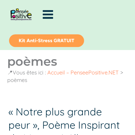
Aller
au
contenu
Kit Anti-Stress GRATUIT
poèmes
📍Vous êtes ici :
Accueil – PenseePositive.NET
>
poèmes
« Notre plus grande
« Notre
plus
peur », Poème Inspirant
grande
peur »,