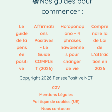
📚Nos guides pour
commencer :
Le
Affirmati
Ho’oponop
Compre
guide
ons
ono – 4
ndre la
de la
Positives
phrases
de Loi
pens
– Le
hawaïenne
de
ée
Guide
s pour
L’attrac
positi
COMPLE
changer
tion en
ve
T (2026)
de vie
2026
Copyright 2026 PenseePositive.NET
CGV
Mentions Légales
Politique de cookies (UE)
Nous contacter