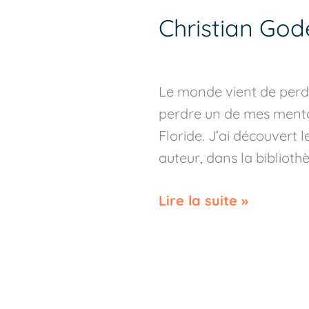
Christian God
Christian
Godefroy
est
décédé
Le monde vient de perdr
perdre un de mes mento
Floride. J’ai découvert 
auteur, dans la bibliot
Lire la suite »