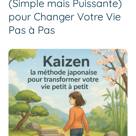
(Simple mais Puissante)
Stratégie
pour Changer Votre Vie
Japonaise
(Simple
Pas à Pas
mais
Puissante)
pour
Changer
Votre
Vie
Pas
à
Pas