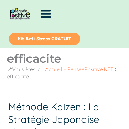
Aller
au
contenu
Kit Anti-Stress GRATUIT
efficacite
📍Vous êtes ici :
Accueil – PenseePositive.NET
>
efficacite
Méthode Kaizen : La
Méthode
Kaizen
Stratégie Japonaise
:
La