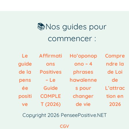
📚Nos guides pour
commencer :
Le
Affirmati
Ho’oponop
Compre
guide
ons
ono – 4
ndre la
de la
Positives
phrases
de Loi
pens
– Le
hawaïenne
de
ée
Guide
s pour
L’attrac
positi
COMPLE
changer
tion en
ve
T (2026)
de vie
2026
Copyright 2026 PenseePositive.NET
CGV