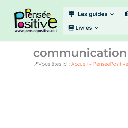
Aller
au
Les guides
contenu
Livres
communication 
📍Vous êtes ici :
Accueil – PenseePositiv