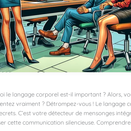
oi le langage corporel est-il important ? Alors, 
entez vraiment ? Détrompez-vous ! Le langage co
 secrets. C’est votre détecteur de mensonges inté
riser cette communication silencieuse. Comprendre