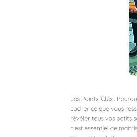
un
expert
en
pantomime)
Les Points-Clés : Pourqu
cacher ce que vous ress
révéler tous vos petits
c’est essentiel de maît