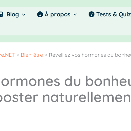
Blog
À propos
Tests & Quiz
ive.NET
>
Bien-être
>
Réveillez vos hormones du bonheur
hormones du bonheur
oster naturellement