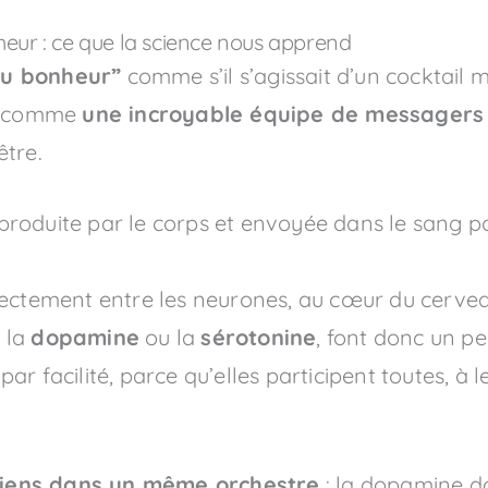
ur : ce que la science nous apprend
u bonheur”
comme s’il s’agissait d’un cocktail m
ne comme
une incroyable équipe de messagers
être.
 produite par le corps et envoyée dans le sang 
 directement entre les neurones, au cœur du cerve
 la
dopamine
ou la
sérotonine
, font donc un pe
r facilité, parce qu’elles participent toutes, à 
iens dans un même orchestre
: la dopamine do