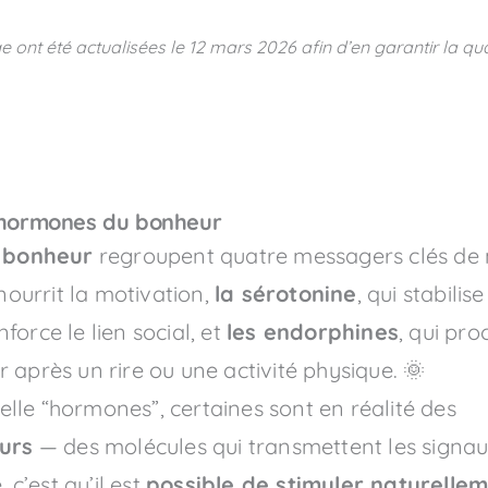
e ont été actualisées le
12 mars 2026
afin d’en garantir la qua
s hormones du bonheur
 bonheur
regroupent quatre messagers clés de n
 nourrit la motivation,
la sérotonine
, qui stabilis
enforce le lien social, et
les endorphines
, qui pro
r après un rire ou une activité physique. 🌞
elle “hormones”, certaines sont en réalité des
urs
— des molécules qui transmettent les signau
c’est qu’il est
possible de stimuler naturelle