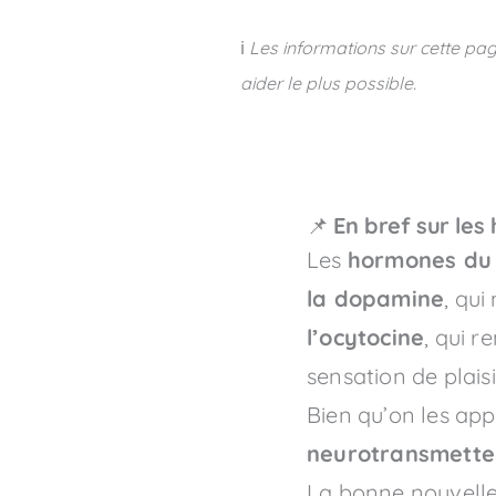
ℹ️
Les informations sur cette pag
aider le plus possible.
📌
En bref sur le
Les
hormones du
la dopamine
, qui
l’ocytocine
, qui r
sensation de plaisi
Bien qu’on les app
neurotransmette
La bonne nouvelle, 