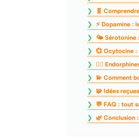
🧬 Comprendre 
⚡ Dopamine : l
🌤 Sérotonine :
💞 Ocytocine : 
🏃‍♂️ Endorphine
💫 Comment bo
🧩 Idées reçue
💬 FAQ : tout 
🌿 Conclusion :