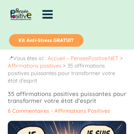
Aller
au
contenu
Kit Anti-Stress GRATUIT
📍Vous êtes ici :
Accueil – PenseePositive.NET
>
Affirmations positives
>
35 affirmations
positives puissantes pour transformer votre
état d’esprit
35 affirmations positives puissantes pour
transformer votre état d’esprit
6 Commentaires
-
Affirmations Positives